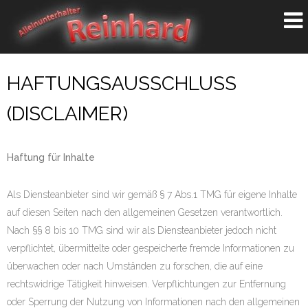
HAFTUNGSAUSSCHLUSS
(DISCLAIMER)
Haftung für Inhalte
Als Diensteanbieter sind wir gemäß § 7 Abs.1 TMG für eigene Inhalte
auf diesen Seiten nach den allgemeinen Gesetzen verantwortlich.
Nach §§ 8 bis 10 TMG sind wir als Diensteanbieter jedoch nicht
verpflichtet, übermittelte oder gespeicherte fremde Informationen zu
überwachen oder nach Umständen zu forschen, die auf eine
rechtswidrige Tätigkeit hinweisen. Verpflichtungen zur Entfernung
oder Sperrung der Nutzung von Informationen nach den allgemeinen